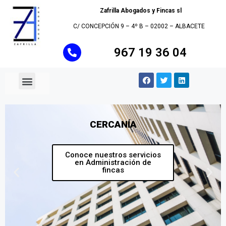
Zafrilla Abogados y Fincas sl
C/ CONCEPCIÓN 9 – 4º B – 02002 – ALBACETE
967 19 36 04
Quienes Somos
Áreas de Actividad
Administración de fincas
CERCANÍA
Conoce nuestros servicios
en Administración de
fincas