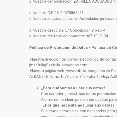
o Nuestra denominación: ZAFRILLA ABOGADOS Y
o Nuestro CIF / NIF: B70865431
o Nuestra actividad principal: Actividades jurídicas
o Nuestra dirección: C/ Concepción 9 piso 4
o Nuestro teléfono de contacto: 967 19 36 04
Política de Protección de Datos / Política de C
Nuestra dirección de correo electrónico de contac
jmzafrilla@zafrilla-abogados.com
Nuestra página web: wwwzafrilla-abogados.es Para
ALBACETE Tomo 1078 Libro 842 Folio 45 Hoja Ab
¿
Para qué vamos a usar sus datos?
Con carácter general, sus datos personales 
Asimismo, también pueden ser usados para o
·
¿Por qué necesitamos usar sus datos?
Sus datos personales son necesarios para p
serie de casillas que le permitirán decidir d