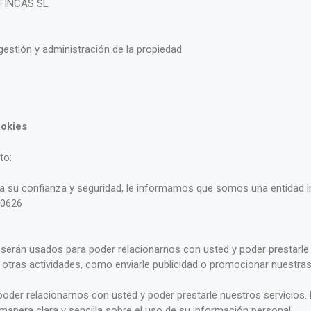
 FINCAS SL
, gestión y administración de la propiedad
ookies
to:
 su confianza y seguridad, le informamos que somos una entidad i
30626
serán usados para poder relacionarnos con usted y poder prestarle 
tras actividades, como enviarle publicidad o promocionar nuestras 
oder relacionarnos con usted y poder prestarle nuestros servicios.
e manera clara y sencilla sobre el uso de su información personal.