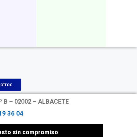
otros.
4º B – 02002 – ALBACETE
19 36 04
uesto sin compromiso