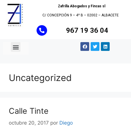
Zafrilla Abogados y Fincas sl
C/ CONCEPCIÓN 9 – 4º B – 02002 – ALBACETE
967 19 36 04
Quienes Somos
Áreas de Actividad
Administración de fincas
Uncategorized
Calle Tinte
octubre 20, 2017
por
Diego