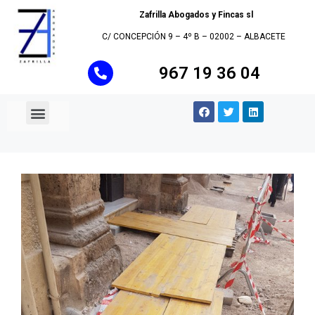
Zafrilla Abogados y Fincas sl
C/ CONCEPCIÓN 9 – 4º B – 02002 – ALBACETE
967 19 36 04
Quienes Somos
Áreas de Actividad
Administración de fincas